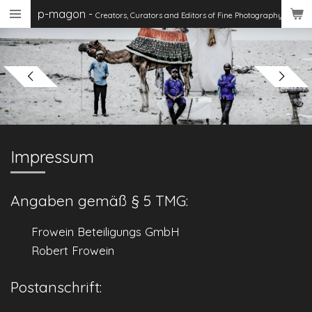
p-magon
-
Skip
Creators, Curators
and Editors of Fine Photography
to
main
content
Impressum
Angaben gemäß § 5 TMG:
Frowein Beteiligungs GmbH
Robert Frowein
Postanschrift: